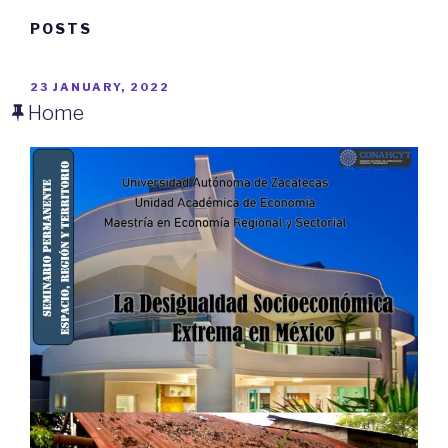
POSTS
POSTED
23 JANUARY, 2022
ON
Home